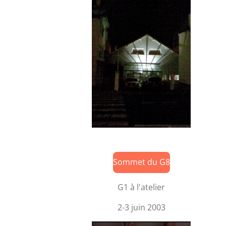
Sommet du G8
G1 à l'atelier
2-3 juin 2003