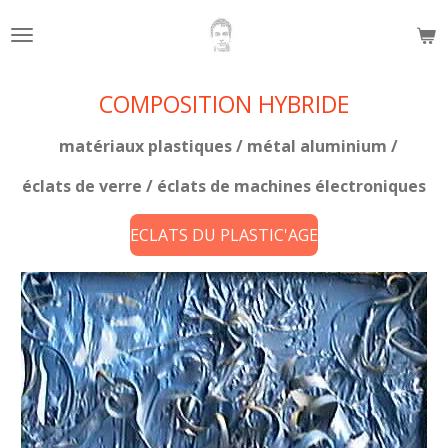
Passer
au
contenu
principal
COMPOSITION HYBRIDE
matériaux plastiques / métal aluminium /
éclats de verre / éclats de machines électroniques
ECLATS DU PLASTIC'AGE