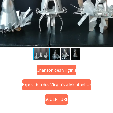
Chanson des Virgin's
Exposition des Virgin's à Montpellier
SCULPTURE