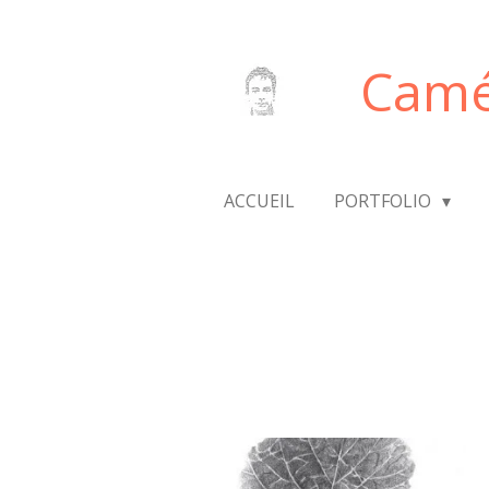
Passer
au
Camé
contenu
principal
ACCUEIL
PORTFOLIO