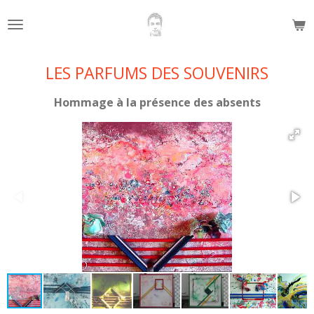
Passer
au
contenu
principal
LES PARFUMS DES SOUVENIRS
Hommage à la présence des absents