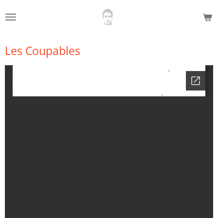
Passer
au
contenu
principal
Les Coupables