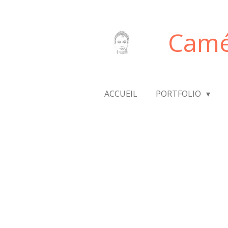
Passer
au
Camé
contenu
principal
ACCUEIL
PORTFOLIO