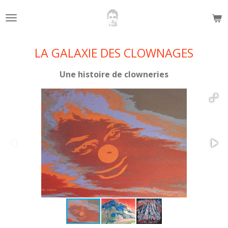
Passer
au
contenu
principal
LA GALAXIE DES CLOWNAGES
Une histoire de clowneries