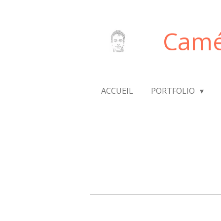
Passer
au
Camé
contenu
principal
ACCUEIL
PORTFOLIO