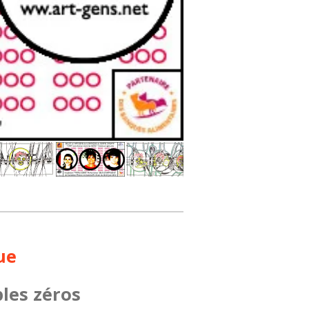
ue
ples zéros