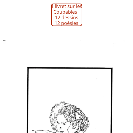
1 livret sur les
Coupables :
12 dessins
12 poésies