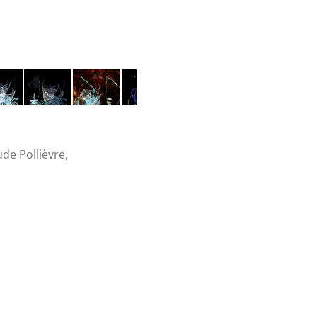
de Pollièvre,
: