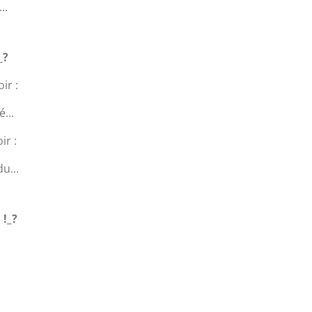
..
_?
ir :
...
ir :
u...
!_?
e
e