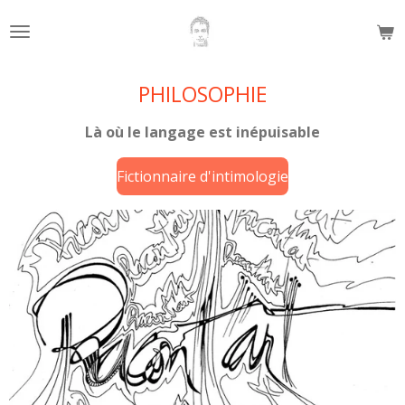
Passer
au
contenu
principal
PHILOSOPHIE
Là où le langage est inépuisable
Fictionnaire d'intimologie